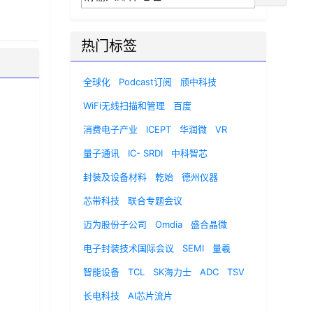
热门标签
全球化
Podcast订阅
颀中科技
WiFi无线扫描和管理
百度
消费电子产业
ICEPT
华润微
VR
量子通讯
IC- SRDI
中科智芯
封装及设备材料
乾始
德州仪器
芯带科技
联合专题会议
迈为股份子公司
Omdia
盛合晶微
电子封装技术国际会议
SEMI
量羲
智能设备
TCL
SK海力士
ADC
TSV
长电科技
AI芯片流片