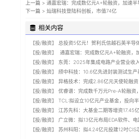
上一篇 >
通嘉宏瑞：完成数亿元A+轮融资，加速半
下一篇 >
灿瑞科技登陆科创板，市值74亿
相关内容
【
投/融资
】
总投资5亿元！贺利氏信越石英半导
【
投/融资
】
通嘉宏瑞：完成数亿元A+轮融资，
【
投/融资
】
东莞：2025年集成电路产业营业收入
【
投/融资
】
颀中科技：10.6亿先进封装测试生
【
投/融资
】
异格技术：完成2.86亿元天使轮融资
【
投/融资
】
优睿谱：完成数千万元Pre-A轮融资
【
投/融资
】
TCL:拟设立10亿元产业基金，投
【
投/融资
】
江苏先科：大基金二期等增资17.4
【
投/融资
】
广立微：拟13亿元布局EDA软件、
【
投/融资
】
苏州科阳：拟4.24亿元投建12吋CI