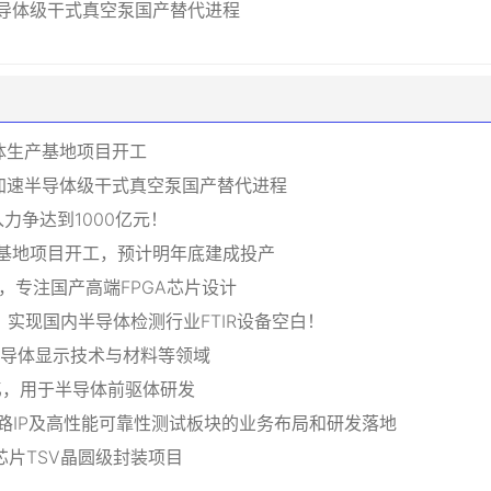
导体级干式真空泵国产替代进程
体生产基地项目开工
加速半导体级干式真空泵国产替代进程
力争达到1000亿元！
产基地项目开工，预计明年底建成投产
，专注国产高端FPGA芯片设计
，实现国内半导体检测行业FTIR设备空白！
向半导体显示技术与材料等领域
5亿，用于半导体前驱体研发
电路IP及高性能可靠性测试板块的业务布局和研发落地
S芯片TSV晶圆级封装项目