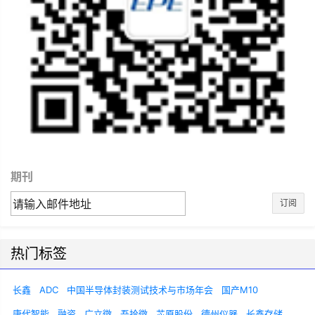
期刊
订阅
热门标签
长鑫
ADC
中国半导体封装测试技术与市场年会
国产M10
康代智能
融资
广立微
吾拾微
芯原股份
德州仪器
长鑫存储