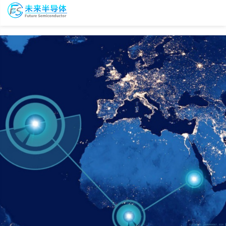
To
未
nav
来
半
导
会
资
体
议
源
会
报
库
员
名