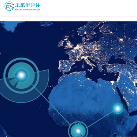
To
未
nav
来
半
导
会
资
体
议
源
会
报
库
员
名