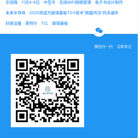
华润微
11月4-6日
中签号
无线WiFi网络管理
电子书设计制作
关于我们
联系我们
诚聘英才
未来半导体
2025将成为玻璃基板TGV技术“跨越鸿沟”的关键年
封装设备
英特尔
TCL
玻璃基板
官方微信
微信扫一扫
立即关注