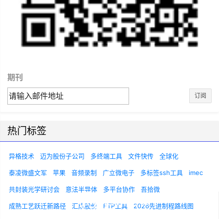
期刊
订阅
热门标签
异格技术
迈为股份子公司
多终端工具
文件快传
全球化
泰凌微盛文军
苹果
音频录制
广立微电子
多标签ssh工具
imec
共封装光学研讨会
意法半导体
多平台协作
吾拾微
成熟工艺跃迁新路径
汇成股份
FTP工具
2026先进制程路线图