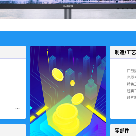
制造/工艺
厂务
光罩
特色
逻辑
硅片
...
零部件