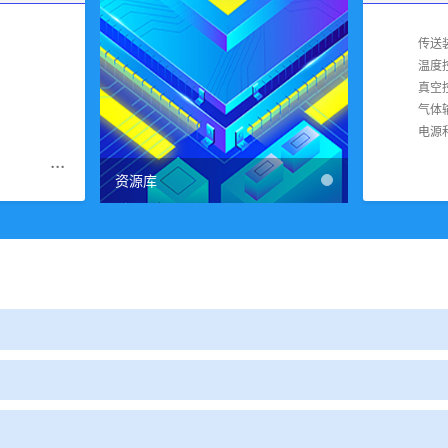
传送
温度
真空
气体
电源
...
资源库