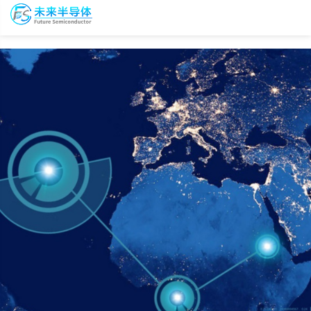
To
未
nav
来
半
导
会
资
体
议
源
会
报
库
员
名