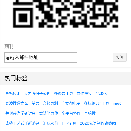
期刊
订阅
热门标签
异格技术
迈为股份子公司
多终端工具
文件快传
全球化
泰凌微盛文军
苹果
音频录制
广立微电子
多标签ssh工具
imec
共封装光学研讨会
意法半导体
多平台协作
吾拾微
成熟工艺跃迁新路径
汇成股份
FTP工具
2026先进制程路线图