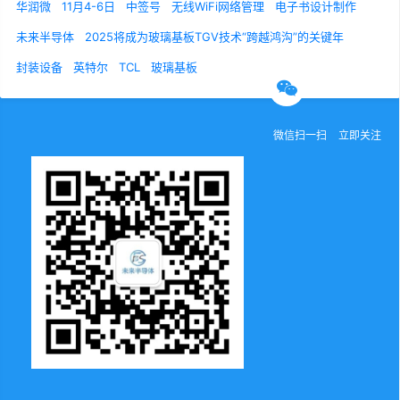
华润微
11月4-6日
中签号
无线WiFi网络管理
电子书设计制作
关于我们
联系我们
诚聘英才
未来半导体
2025将成为玻璃基板TGV技术“跨越鸿沟”的关键年
封装设备
英特尔
TCL
玻璃基板
官方微信
微信扫一扫
立即关注