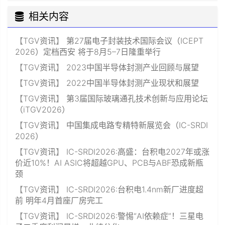
相关内容
【
TGV资讯
】
第27届电子封装技术国际会议（ICEPT
2026）定档西安 将于8月5–7日隆重举行
【
TGV资讯
】
2023中国半导体封测产业回顾与展望
【
TGV资讯
】
2022中国半导体封测产业现状和展望
【
TGV资讯
】
第3届国际玻璃通孔技术创新与应用论坛
（iTGV2026）
【
TGV资讯
】
中国集成电路专精特新展览会（IC-SRDI
2026）
【
TGV资讯
】
IC-SRDI2026:高盛：台积电2027年或涨
价近10%！AI ASIC将超越GPU、PCB与ABF恐成新瓶
颈
【
TGV资讯
】
IC-SRDI2026:台积电1.4nm新厂进度超
前 明年4月首座厂房完工
【
TGV资讯
】
IC-SRDI2026:警惕“AI依赖症”！三星电