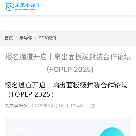
To
未
nav
来
半
导
会
资
体
议
源
会
报
首页
半导体
TGV资讯
库
员
名
报名通道开启｜扇出面板级封装合作论坛
（FOPLP 2025)
报名通道开启｜扇出面板级封装合作论坛
（FOPLP 2025）
未来半导体
2025年04月16日 17:40
北京