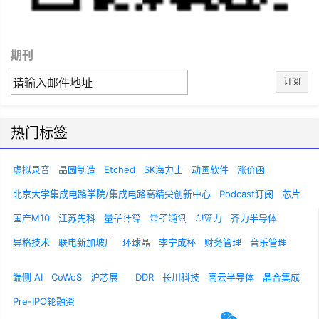
期刊
订阅
热门标签
虚拟录音
晶圆制造
Etched
SK海力士
动画软件
涨价函
北京大学集成电路学院/集成电路高精尖创新中心
Podcast订阅
芯片
国产M10
江苏先科
量子计算
量子通讯
AI算力
齐力半导体
异格技术
联电新加坡厂
环球晶
李宁成杯
财务管理
音乐管理
关于我们
联系我们
诚聘英才
端侧 AI
CoWoS
沪芯展
DDR
长川科技
高云半导体
晶合集成
Pre-IPO轮融资
官方微信