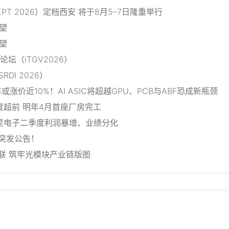
PT 2026）定档西安 将于8月5–7日隆重举行
望
望
坛（iTGV2026）
DI 2026）
7年或涨价近10%！AI ASIC将超越GPU、PCB与ABF恐成新瓶颈
新厂进度超前 明年4月首座厂房完工
症”！三星电子二季度利润暴增、业绩分化
深夜突发公告！
芯光联 筑牢光模块产业链版图