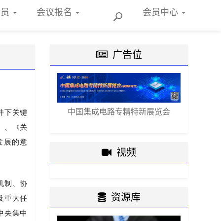
会员
会议报名
会员
中心
广告位
中国集成电路专精特新展览会
件下关键
》、《关
发展的意
视频
机制、协
资源库
及重大任
中央集中