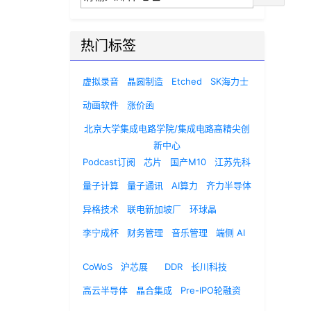
热门标签
虚拟录音
晶圆制造
Etched
SK海力士
动画软件
涨价函
北京大学集成电路学院/集成电路高精尖创
新中心
Podcast订阅
芯片
国产M10
江苏先科
量子计算
量子通讯
AI算力
齐力半导体
异格技术
联电新加坡厂
环球晶
李宁成杯
财务管理
音乐管理
端侧 AI
CoWoS
沪芯展
DDR
长川科技
高云半导体
晶合集成
Pre-IPO轮融资