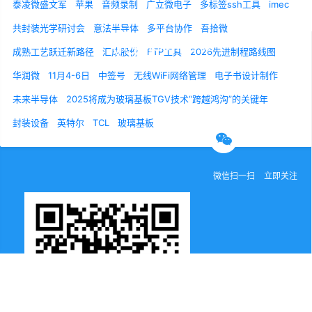
泰凌微盛文军
苹果
音频录制
广立微电子
多标签ssh工具
imec
共封装光学研讨会
意法半导体
多平台协作
吾拾微
成熟工艺跃迁新路径
汇成股份
FTP工具
2026先进制程路线图
华润微
11月4-6日
中签号
无线WiFi网络管理
电子书设计制作
关于我们
联系我们
诚聘英才
未来半导体
2025将成为玻璃基板TGV技术“跨越鸿沟”的关键年
封装设备
英特尔
TCL
玻璃基板
官方微信
微信扫一扫
立即关注