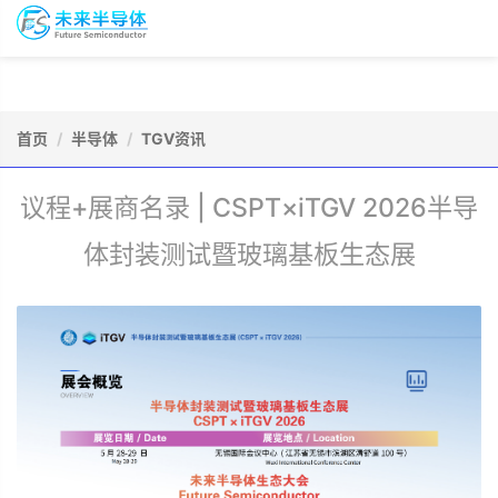
To
未
nav
来
半
导
会
资
体
议
源
会
报
首页
半导体
TGV资讯
库
员
名
议程+展商名录 | CSPT×iTGV 2026半导
体封装测试暨玻璃基板生态展