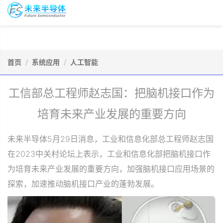
To
未
nav
来
半
导
会
资
体
议
源
会
报
首页
系统应用
人工智能
库
员
名
工信部总工程师赵志国：把脑机接口作为
培育未来产业发展的重要方向
未来半导体5月29日消息，工业和信息化部总工程师赵志国
在2023中关村论坛上表示，工业和信息化部把脑机接口作
为培育未来产业发展的重要方向，加强脑机接口应用场景的
探索，加速推动脑机接口产业的蓬勃发展。