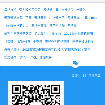
异格技术
迈为股份子公司
多终端工具
文件快传
全球化
泰凌微盛文军
苹果
音频录制
广立微电子
多标签ssh工具
imec
共封装光学研讨会
意法半导体
多平台协作
吾拾微
成熟工艺跃迁新路径
汇成股份
FTP工具
2026先进制程路线图
华润微
11月4-6日
中签号
无线WiFi网络管理
电子书设计制作
关于我们
联系我们
诚聘英才
未来半导体
2025将成为玻璃基板TGV技术“跨越鸿沟”的关键年
封装设备
英特尔
TCL
玻璃基板
官方微信
微信扫一扫
立即关注