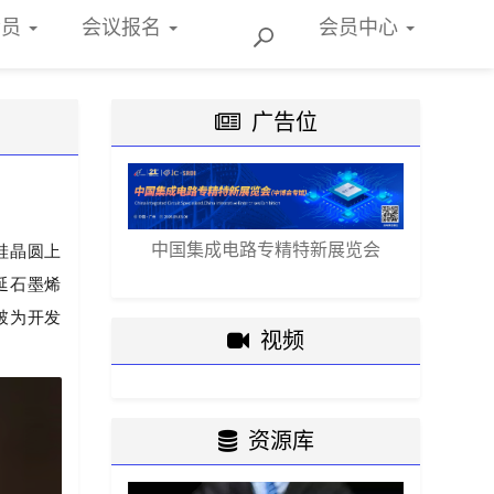
会员
会议报名
会员
中心
广告位
中国集成电路专精特新展览会
硅晶圆上
延石墨烯
破为开发
视频
资源库