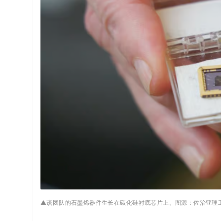
▲该团队的石墨烯器件生长在碳化硅衬底芯片上。图源：佐治亚理