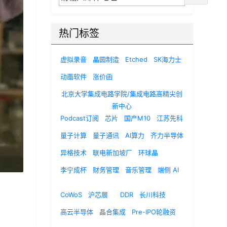
热门标签
虚拟录音
晶圆制造
Etched
SK海力士
动画软件
涨价函
北京大学集成电路学院/集成电路高精尖创
新中心
Podcast订阅
芯片
国产M10
江苏先科
量子计算
量子通讯
AI算力
齐力半导体
异格技术
联电新加坡厂
环球晶
李宁成杯
财务管理
音乐管理
端侧 AI
CoWoS
沪芯展
DDR
长川科技
高云半导体
晶合集成
Pre-IPO轮融资