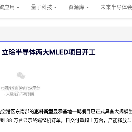
统应用
量子科技
资源库
未来半导体
、立琻半导体两大MLED项目开工
州航空港区东南部的
惠科新型显示基地一期项目
已正式具备大规模
接到
38 万
台显示终端整机订单，日交付量超
1 万
台，产能释放与