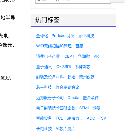
当地半导
热门标签
车光电、
全球化
Podcast订阅
颀中科技
基色像元，
WiFi无线扫描和管理
百度
消费电子产业
ICEPT
华润微
VR
量子通讯
IC- SRDI
中科智芯
封装及设备材料
乾始
德州仪器
品解决方
芯带科技
联合专题会议
迈为股份子公司
Omdia
盛合晶微
电子封装技术国际会议
SEMI
量羲
智能设备
TCL
SK海力士
ADC
TSV
长电科技
AI芯片流片