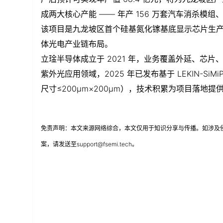
成两大核心产能 —— 年产 156 万套汽车消杀模
该项目是九龙坡区首个硅基氮化镓基底显示芯片生
体光电产业链布局。
立琻半导体成立于 2021 年，业务覆盖外延、芯片、
紫外光应用领域，2025 年已发布基于 LEKIN-SiMiP
尺寸≤200μm×200μm），技术积累为项目落地提
免责声明：本文来源网络综合，本文仅用于知识分享与传播。如涉及
案，请发送至support@fsemi.tech。