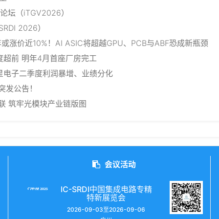
坛（iTGV2026）
DI 2026）
7年或涨价近10%！AI ASIC将超越GPU、PCB与ABF恐成新瓶颈
新厂进度超前 明年4月首座厂房完工
症”！三星电子二季度利润暴增、业绩分化
深夜突发公告！
芯光联 筑牢光模块产业链版图
会议活动
IC-SRDI中国集成电路专精
特新展览会
2026-09-03至2026-09-06