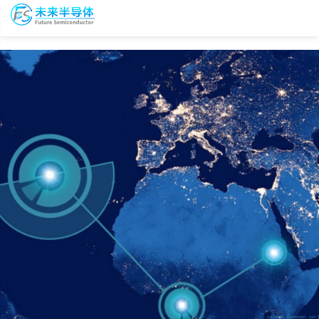
To
未
nav
来
半
导
会
资
体
议
源
会
报
库
员
名