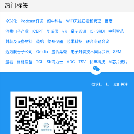
热门标签
全球化
Podcast订阅
颀中科技
WiFi无线扫描和管理
百度
消费电子产业
ICEPT
华润微
VR
量子通讯
IC- SRDI
中科智芯
封装及设备材料
乾始
德州仪器
芯带科技
联合专题会议
关于我们
联系我们
诚聘英才
迈为股份子公司
Omdia
盛合晶微
电子封装技术国际会议
SEMI
量羲
智能设备
TCL
SK海力士
ADC
TSV
长电科技
AI芯片流片
官方微信
微信扫一扫
立即关注