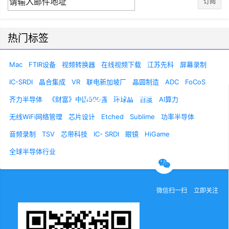
订阅
热门标签
Mac
FTIR设备
视频转换器
在线视频下载
江苏先科
屏幕录制
IC-SRDI
晶合集成
VR
联电新加坡厂
晶圆制造
ADC
FoCoS
齐力半导体
《财富》中国500强
环球晶
百度
AI算力
无线WiFi网络管理
芯片设计
Etched
Sublime
功率半导体
关于我们
联系我们
诚聘英才
音频录制
TSV
芯带科技
IC- SRDI
眼镜
HiGame
全球半导体行业
官方微信
微信扫一扫
立即关注