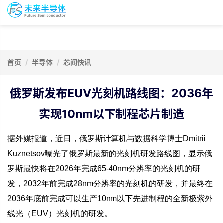
To
未
nav
来
半
导
会
资
体
议
源
会
报
首页
半导体
芯闻快讯
库
员
名
俄罗斯发布EUV光刻机路线图：2036年
实现10nm以下制程芯片制造
据外媒报道，近日，俄罗斯计算机与数据科学博士Dmitrii
Kuznetsov曝光了俄罗斯最新的光刻机研发路线图，显示俄
罗斯最快将在2026年完成65-40nm分辨率的光刻机的研
发，2032年前完成28nm分辨率的光刻机的研发，并最终在
2036年底前完成可以生产10nm以下先进制程的全新极紫外
线光（EUV）光刻机的研发。