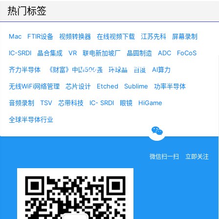
热门标签
Mac
FTIR设备
视频转换器
在线视频下载
江苏先科
屏幕录制
IC-SRDI
晶合集成
VR
联电新加坡厂
晶圆制造
ADC
FoCoS
齐力半导体
《财富》中国500强
环球晶
百度
AI算力
无线WiFi网络管理
芯片设计
Etched
Sublime
功率半导体
关于我们
联系我们
诚聘英才
音频录制
TSV
芯带科技
IC- SRDI
眼镜
HiGame
全球半导体行业
官方微信
微信扫一扫
立即关注