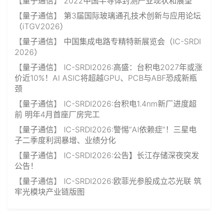
【
量子通信
】
2022中国半导体封测产业现状和展望
【
量子通信
】
第3届国际玻璃通孔技术创新与应用论坛
（iTGV2026）
【
量子通信
】
中国集成电路专精特新展览会（IC-SRDI
2026）
【
量子通信
】
IC-SRDI2026:高盛：台积电2027年或涨
价近10%！AI ASIC将超越GPU、PCB与ABF恐成新瓶
颈
【
量子通信
】
IC-SRDI2026:台积电1.4nm新厂进度超
前 明年4月首座厂房完工
【
量子通信
】
IC-SRDI2026:警惕“AI依赖症”！三星电
子二季度利润暴增、业绩分化
【
量子通信
】
IC-SRDI2026:公告】长江存储深夜突发
公告！
【
量子通信
】
IC-SRDI2026:欧菲光参股成立芯光联 筑
牢光模块产业链版图