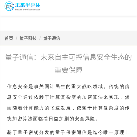
To
未
nav
来
半
导
会
资
体
议
源
会
报
首页
量子科技
量子通信
库
员
名
量子通信：未来自主可控信息安全生态的
重要保障
信息安全是事关国计民生的重大战略领域。传统的信
息安全通过依赖于计算复杂度的加密算法来实现，然
而随着计算能力的飞速发展，依赖于计算复杂度的传
统加密算法面临着日益加剧的安全风险。
基于量子密钥分发的量子保密通信是迄今唯一原理上